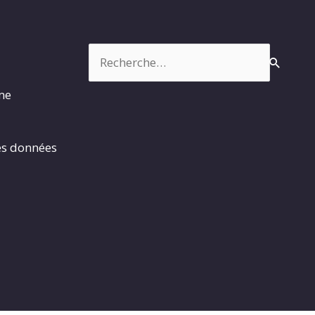
Rechercher :
rme
es données