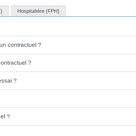
T)
Hospitalière (FPH)
un contractuel ?
contractuel ?
essai ?
uel ?