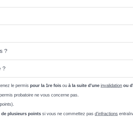
s ?
e ?
tenez le permis
pour la 1
re
fois
ou
à la suite d'une
invalidation
ou d
e permis probatoire ne vous concerne pas.
points).
de plusieurs points
si vous ne commettez pas
d'infractions
entraîn