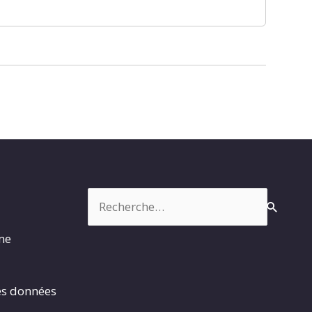
Rechercher :
rme
es données