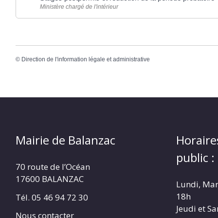
Ministère chargé de l'intérieur
©
Direction de l'information légale et administrative
Mairie de Balanzac
Horaire
public :
70 route de l’Océan
17600 BALANZAC
Lundi, Mar
18h
Tél. 05 46 94 72 30
Jeudi et S
Nous contacter