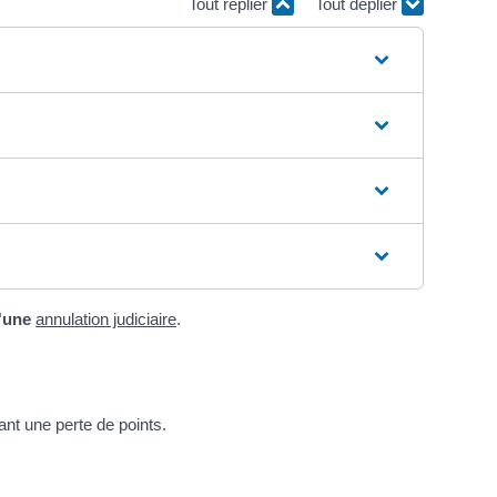
Tout replier
Tout déplier
'une
annulation judiciaire
.
ant une perte de points.