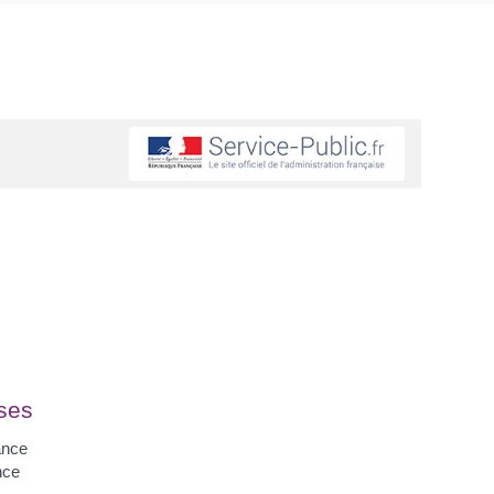
ses
ance
nce