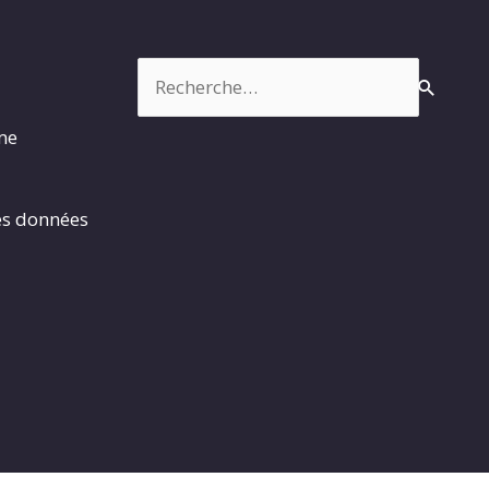
Rechercher :
rme
es données