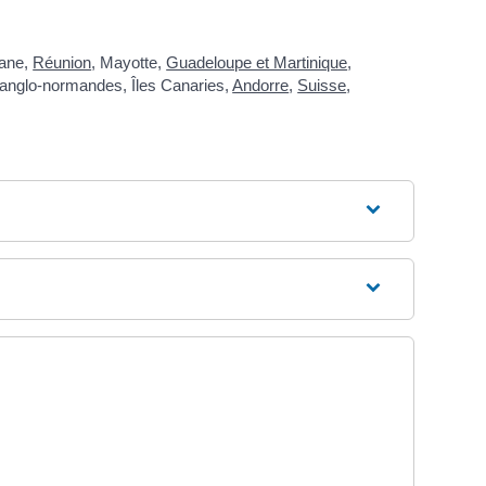
yane,
Réunion
, Mayotte,
Guadeloupe et Martinique
,
s anglo-normandes, Îles Canaries,
Andorre
,
Suisse
,