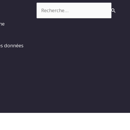
Rechercher :
rme
es données