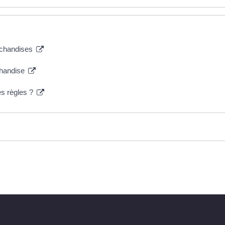
archandises
rchandise
les règles ?