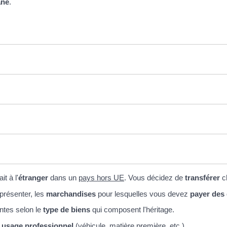
ane
.
t à l'
étranger
dans un
pays hors UE
. Vous décidez de
transférer
c
présenter, les
marchandises
pour lesquelles vous devez
payer des
entes selon le
type de biens
qui composent l'héritage.
à
usage professionnel
(véhicule, matière première, etc.).