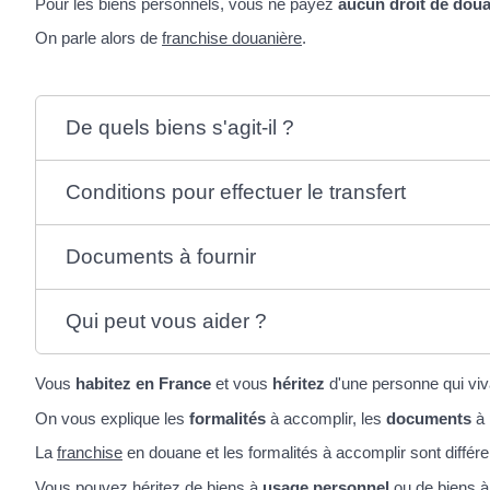
Pour les biens personnels, vous ne payez
aucun droit de dou
On parle alors de
franchise douanière
.
De quels biens s'agit-il ?
Conditions pour effectuer le transfert
Documents à fournir
Qui peut vous aider ?
Vous
habitez en France
et vous
héritez
d'une personne qui vivai
On vous explique les
formalités
à accomplir, les
documents
à 
La
franchise
en douane et les formalités à accomplir sont différ
Vous pouvez héritez de biens à
usage personnel
ou de biens 