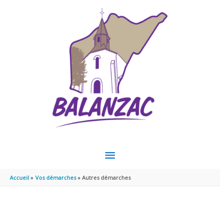
Aller au contenu
Aller au pied de page
MENU
PRINCIPAL
Accueil
Vos démarches
Autres démarches