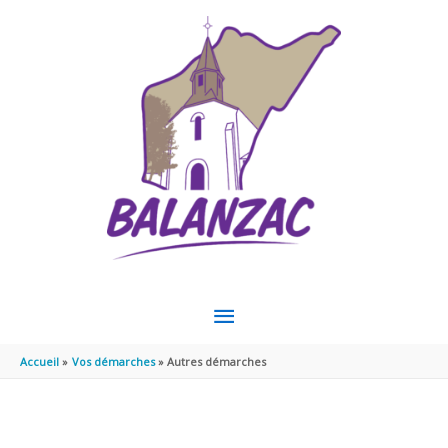
Aller au contenu
Aller au pied de page
MENU
PRINCIPAL
Accueil
Vos démarches
Autres démarches