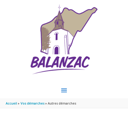
Aller au contenu
Aller au pied de page
MENU
PRINCIPAL
Accueil
Vos démarches
Autres démarches