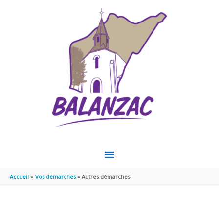
Aller au contenu
Aller au pied de page
MENU
PRINCIPAL
Accueil
Vos démarches
Autres démarches