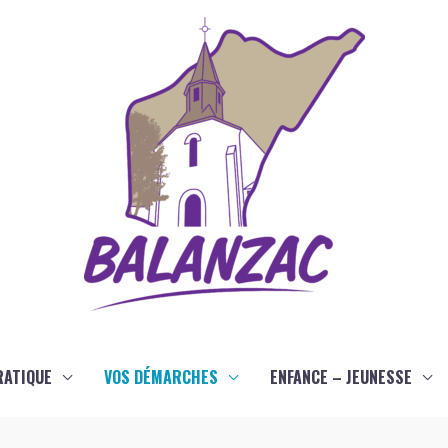
RATIQUE
VOS DÉMARCHES
ENFANCE – JEUNESSE