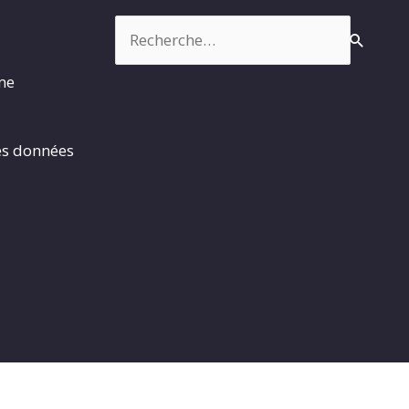
Rechercher :
rme
es données