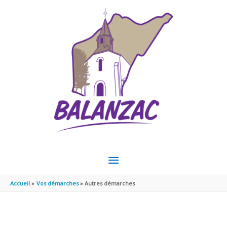
Aller au contenu
Aller au pied de page
MENU
PRINCIPAL
Accueil
Vos démarches
Autres démarches