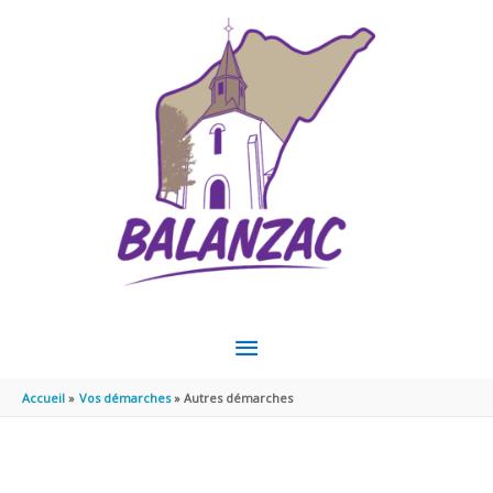
Aller au contenu
Aller au pied de page
MENU
PRINCIPAL
Accueil
Vos démarches
Autres démarches