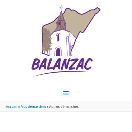
Aller au contenu
Aller au pied de page
MENU
PRINCIPAL
Accueil
Vos démarches
Autres démarches