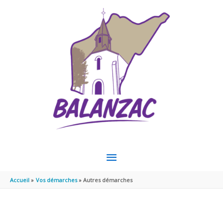
Aller au contenu
Aller au pied de page
MENU
PRINCIPAL
Accueil
Vos démarches
Autres démarches