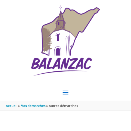
Aller au contenu
Aller au pied de page
MENU
PRINCIPAL
Accueil
Vos démarches
Autres démarches