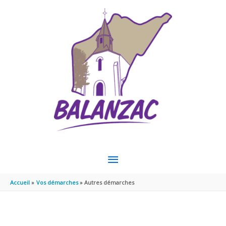
Aller au contenu
Aller au pied de page
MENU
PRINCIPAL
Accueil
Vos démarches
Autres démarches