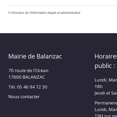
©
Direction de l'information légale et administrative
Mairie de Balanzac
Horaire
public :
70 route de l’Océan
17600 BALANZAC
Lundi, Mar
18h
Tél. 05 46 94 72 30
Jeudi et S
Nous contacter
Permanenc
Lundi, Mar
19H sur r