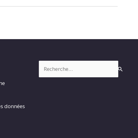
Rechercher :
rme
es données