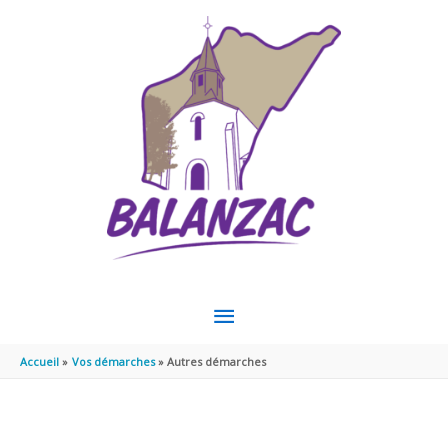
Aller au contenu
Aller au pied de page
MENU
PRINCIPAL
Accueil
Vos démarches
Autres démarches