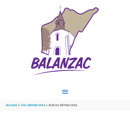
Aller au contenu
Aller au pied de page
MENU
PRINCIPAL
Accueil
Vos démarches
Autres démarches