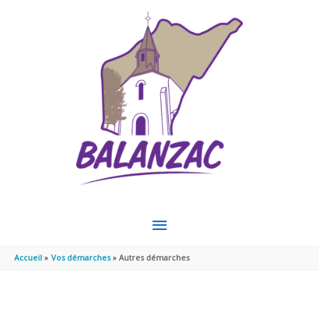
Aller au contenu
Aller au pied de page
MENU
PRINCIPAL
Accueil
Vos démarches
Autres démarches