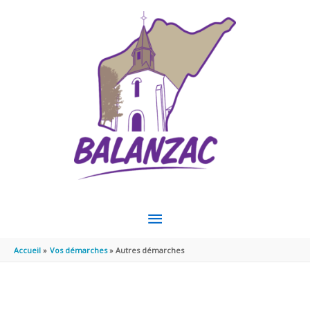
Aller au contenu
Aller au pied de page
MENU
PRINCIPAL
Accueil
Vos démarches
Autres démarches