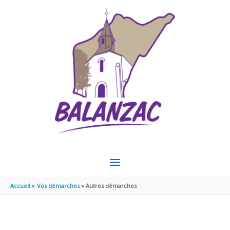
Aller au contenu
Aller au pied de page
MENU
PRINCIPAL
Accueil
Vos démarches
Autres démarches