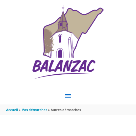
Aller au contenu
Aller au pied de page
MENU
PRINCIPAL
Accueil
Vos démarches
Autres démarches