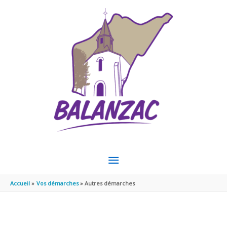
Aller au contenu
Aller au pied de page
MENU
PRINCIPAL
Accueil
Vos démarches
Autres démarches