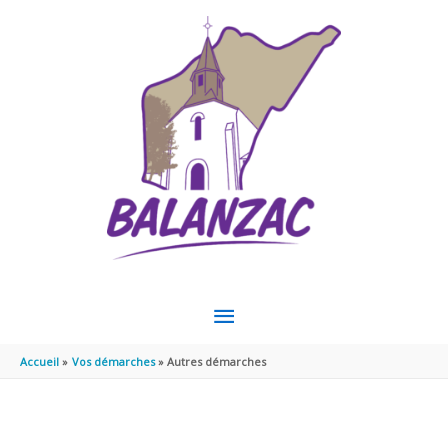
Aller au contenu
Aller au pied de page
MENU
PRINCIPAL
Accueil
Vos démarches
Autres démarches