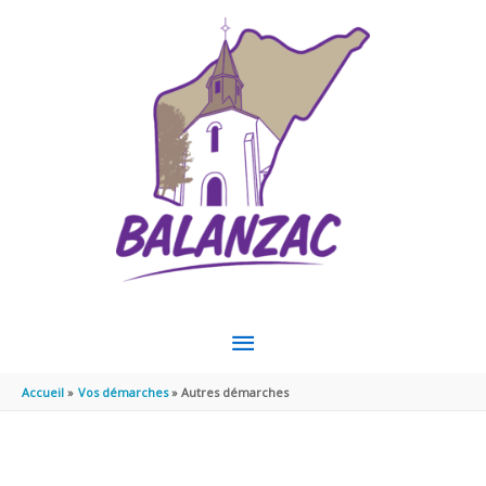
Aller au contenu
Aller au pied de page
MENU
PRINCIPAL
Accueil
Vos démarches
Autres démarches