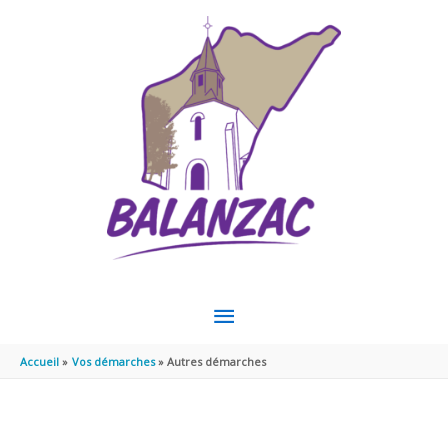
Aller au contenu
Aller au pied de page
MENU
PRINCIPAL
Accueil
Vos démarches
Autres démarches