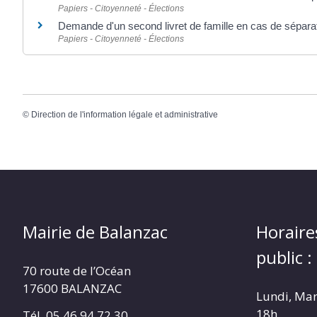
Papiers - Citoyenneté - Élections
Demande d'un second livret de famille en cas de sépara
Papiers - Citoyenneté - Élections
©
Direction de l'information légale et administrative
Mairie de Balanzac
Horaire
public :
70 route de l’Océan
17600 BALANZAC
Lundi, Mar
18h
Tél. 05 46 94 72 30