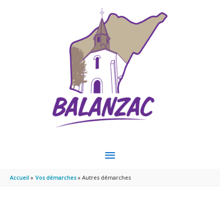
Aller au contenu
Aller au pied de page
MENU
PRINCIPAL
Accueil
Vos démarches
Autres démarches