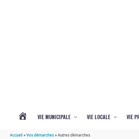
Aller au contenu
Aller au pied de page
VIE MUNICIPALE
VIE LOCALE
VIE P
ACTUALITÉS
Accueil
Vos démarches
Autres démarches