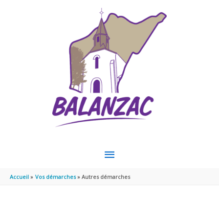
Aller au contenu
Aller au pied de page
MENU
PRINCIPAL
Accueil
Vos démarches
Autres démarches