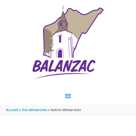
Aller au contenu
Aller au pied de page
MENU
PRINCIPAL
Accueil
Vos démarches
Autres démarches