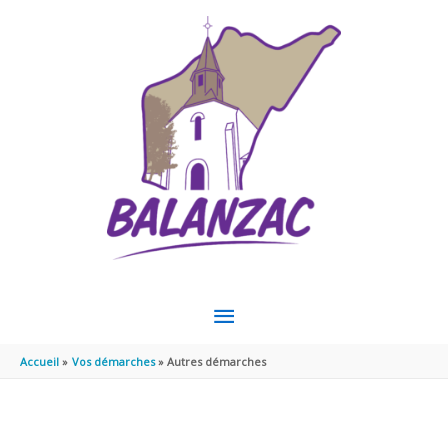
Aller au contenu
Aller au pied de page
MENU
PRINCIPAL
Accueil
Vos démarches
Autres démarches