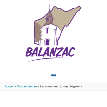
Aller au contenu
Aller au pied de page
MENU
PRINCIPAL
Accueil
Vos démarches
Recensement citoyen obligatoire