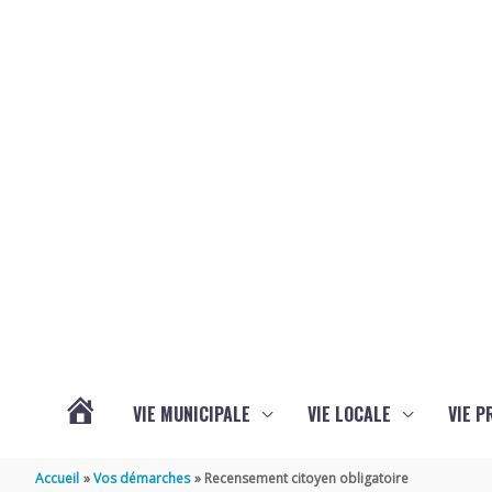
Aller au contenu
Aller au pied de page
VIE MUNICIPALE
VIE LOCALE
VIE P
ACTUALITÉS
Accueil
Vos démarches
Recensement citoyen obligatoire