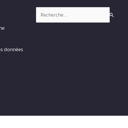
Rechercher :
rme
es données