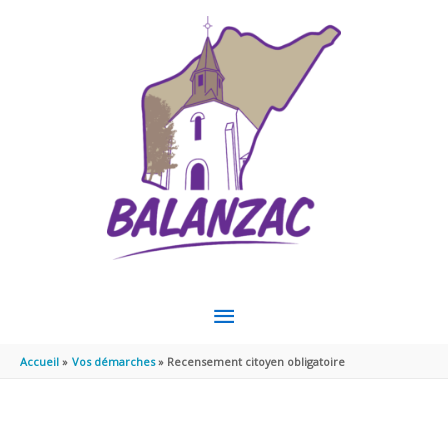
Aller au contenu
Aller au pied de page
MENU
PRINCIPAL
Accueil
Vos démarches
Recensement citoyen obligatoire