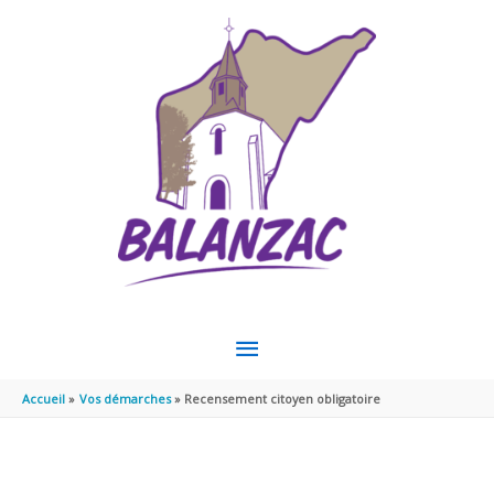
Aller au contenu
Aller au pied de page
MENU
PRINCIPAL
Accueil
Vos démarches
Recensement citoyen obligatoire