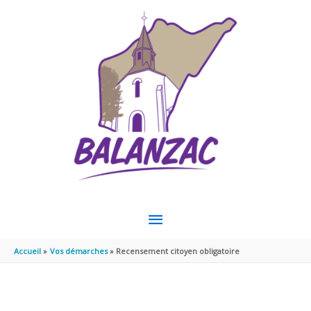
Aller au contenu
Aller au pied de page
MENU
PRINCIPAL
Accueil
Vos démarches
Recensement citoyen obligatoire