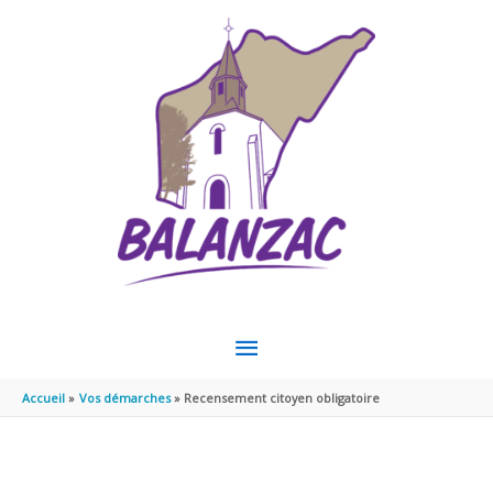
Aller au contenu
Aller au pied de page
MENU
PRINCIPAL
Accueil
Vos démarches
Recensement citoyen obligatoire