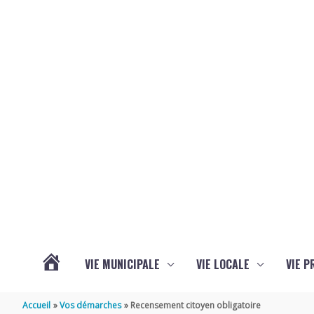
Aller au contenu
Aller au pied de page
VIE MUNICIPALE
VIE LOCALE
VIE P
ACTUALITÉS
Accueil
Vos démarches
Recensement citoyen obligatoire