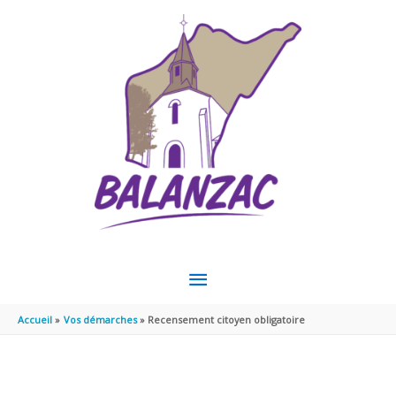
Aller au contenu
Aller au pied de page
MENU
PRINCIPAL
Accueil
Vos démarches
Recensement citoyen obligatoire