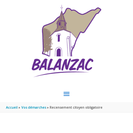
Aller au contenu
Aller au pied de page
MENU
PRINCIPAL
Accueil
Vos démarches
Recensement citoyen obligatoire