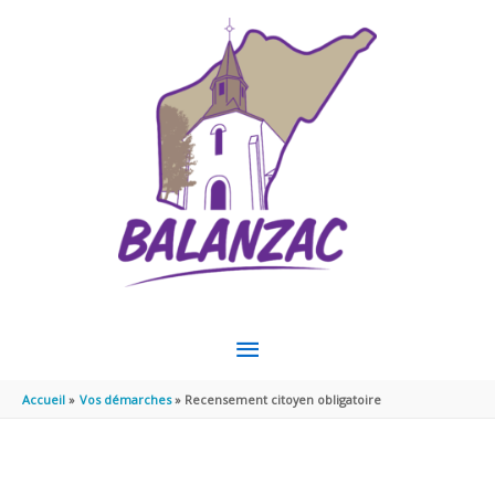
Aller au contenu
Aller au pied de page
MENU
PRINCIPAL
Accueil
Vos démarches
Recensement citoyen obligatoire