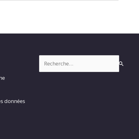
Rechercher :
rme
es données