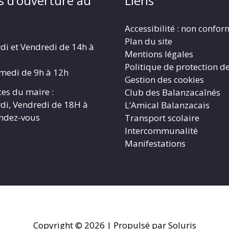
s d’ouverture au
Liens
Accessibilité : non confo
Plan du site
di et Vendredi de 14h à
Mentions légales
Politique de protection d
amedi de 9h à 12h
Gestion des cookies
es du maire :
Club des Balanzacaînés
di, Vendredi de 18H à
L’Amical Balanzacais
endez-vous
Transport scolaire
Intercommunalité
Manifestations
Copyright © 2026
| Propulsé par Soluris