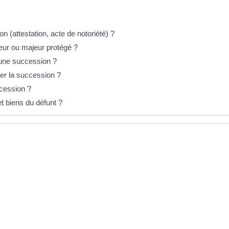
 (attestation, acte de notoriété) ?
eur ou majeur protégé ?
d'une succession ?
rer la succession ?
cession ?
t biens du défunt ?