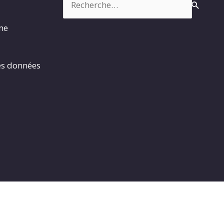
rme
es données