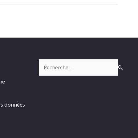
Rechercher :
rme
es données