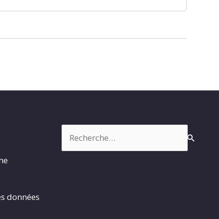
Rechercher :
rme
es données