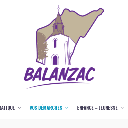
RATIQUE
VOS DÉMARCHES
ENFANCE – JEUNESSE