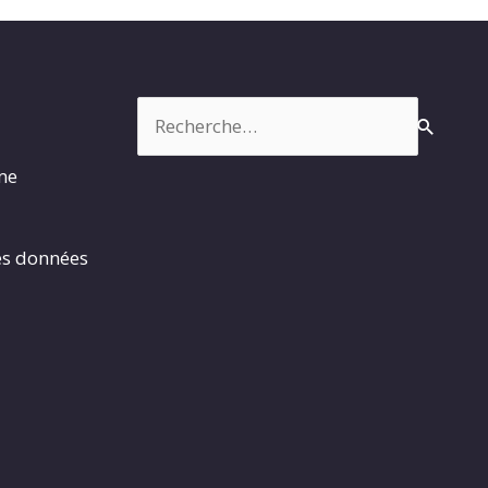
Rechercher :
rme
es données