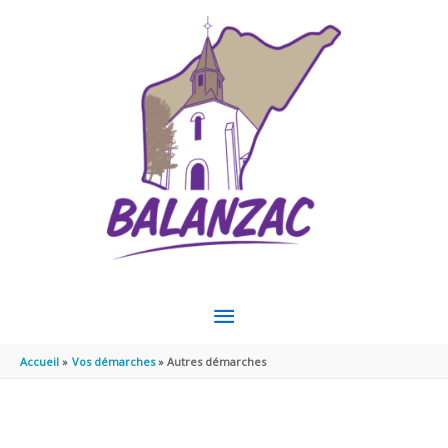
Aller au contenu
Aller au pied de page
MENU
PRINCIPAL
Accueil
Vos démarches
Autres démarches