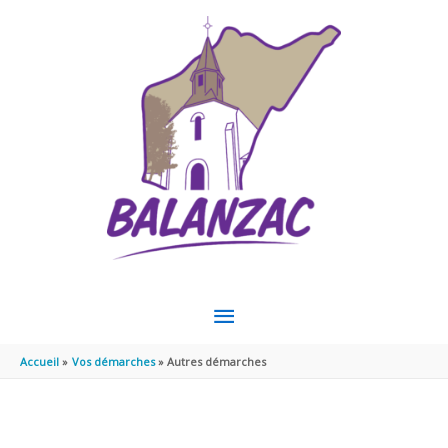
Aller au contenu
Aller au pied de page
MENU
PRINCIPAL
Accueil
Vos démarches
Autres démarches